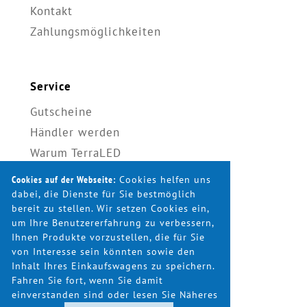
Kontakt
Zahlungsmöglichkeiten
Service
Gutscheine
Händler werden
Warum TerraLED
Montagehinweise
Cookies auf der Webseite:
Cookies helfen uns
STVO & Gesetze
dabei, die Dienste für Sie bestmöglich
bereit zu stellen. Wir setzen Cookies ein,
Produktkatalog
um Ihre Benutzererfahrung zu verbessern,
Bilder & Videos
Ihnen Produkte vorzustellen, die für Sie
von Interesse sein könnten sowie den
Lichtberechnung
Inhalt Ihres Einkaufswagens zu speichern.
Fahren Sie fort, wenn Sie damit
einverstanden sind oder lesen Sie Näheres