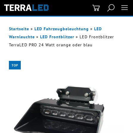
Startseite
»
LED Fahrzeugbeleuchtung
»
LED
Warnleuchte
»
LED Frontblitzer
»
LED Frontblitzer
TerraLED PRO 24 Watt orange oder blau
TOP